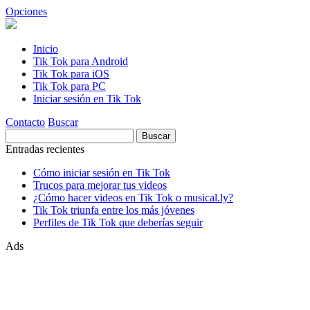
Opciones
Inicio
Tik Tok para Android
Tik Tok para iOS
Tik Tok para PC
Iniciar sesión en Tik Tok
Contacto
Buscar
Buscar:
Entradas recientes
Cómo iniciar sesión en Tik Tok
Trucos para mejorar tus videos
¿Cómo hacer videos en Tik Tok o musical.ly?
Tik Tok triunfa entre los más jóvenes
Perfiles de Tik Tok que deberías seguir
Ads