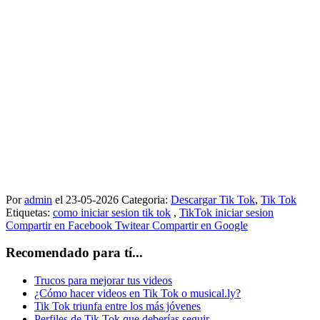
Por
admin
el 23-05-2026
Categoria:
Descargar Tik Tok
,
Tik Tok
Etiquetas:
como iniciar sesion tik tok
,
TikTok iniciar sesion
Compartir
en Facebook
Twitear
Compartir
en Google
Recomendado para tí...
Trucos para mejorar tus videos
¿Cómo hacer videos en Tik Tok o musical.ly?
Tik Tok triunfa entre los más jóvenes
Perfiles de Tik Tok que deberías seguir